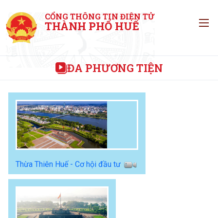
CỔNG THÔNG TIN ĐIỆN TỬ
T
THÀNH PHỐ HUẾ
ĐA PHƯƠNG TIỆN
Thừa Thiên Huế - Cơ hội đầu tư