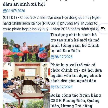
đảm an sinh xã hội
31/07/2026
(CTTĐT) - Chiều 30/7, Ban đại diện Hội đồng quản trị Ngân
hàng Chính sách xã hội (NHCSXH) phường Mỹ Thượng tổ
chức phiên họp định kỳ quý II năm 2026 nhằm đánh giá kết
Tín dụng chính sách hỗ
quả thực hiện nhiệm vụ 6 tháng đầu năm, triển khai phương
trợ tạo sinh kế mới từ mô
hướng, nhiệm vụ quý III năm 2026. Đồng chí Đoàn Văn Sỹ,
hình trồng sâm Bố Chính
Phó Bí thư Đảng ủy, Chủ tịch UBND phường, Trưởng Ban đại
tại xã Đan Điền
diện Hội đồng quản trị NHCSXH phường chủ trì hội nghị.
28/07/2026
Tham dự có đồng chí Đào Bá Thuận, Phó Giám đốc Chi nhánh
NHCSXH thành phố Huế cùng các thành viên Ban đại diện Hội
Phát huy vai trò các tổ
đồng quản trị NHCSXH phường và đại diện các tổ chức chính
chức chính trị - xã hội đưa
nguồn vốn tín dụng chính
trị - xã hội nhận ủy thác.
sách đến gần người dân
27/07/2026
Đoàn công tác Ngân hàng
CSXH Phong Điền, Quảng
Điền, Hương Trà dâng