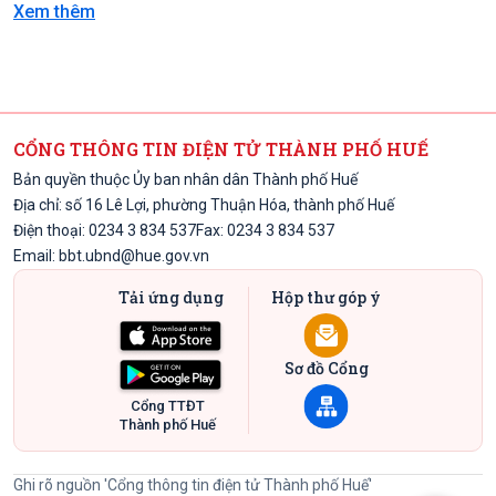
Xem thêm
CỔNG THÔNG TIN ĐIỆN TỬ THÀNH PHỐ HUẾ
Bản quyền thuộc Ủy ban nhân dân Thành phố Huế
Địa chỉ: số 16 Lê Lợi, phường Thuận Hóa, thành phố Huế
Điện thoại: 0234 3 834 537
Fax: 0234 3 834 537
Email:
bbt.ubnd@hue.gov.vn
Tải ứng dụng
Hộp thư góp ý
Sơ đồ Cổng
Cổng TTĐT
Thành phố Huế
Ghi rõ nguồn 'Cổng thông tin điện tử Thành phố Huế'