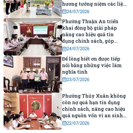
hương tưởng niệm các liệt
sĩ và thăm gia đình người
24/07/2026
có công
Phường Thuận An triển
khai đồng bộ giải pháp
nâng cao hiệu quả tín
dụng chính sách, góp
phần phát triển kinh tế -
24/07/2026
xã hội địa phương
Để lòng biết ơn được tiếp
nối bằng những việc làm
nghĩa tình
23/07/2026
Phường Thủy Xuân không
còn nợ quá hạn tín dụng
chính sách, nâng cao hiệu
quả nguồn vốn vì an sinh
xã hội
22/07/2026