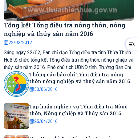
Tổng kết Tổng điều tra nông thôn, nông
nghiệp và thủy sản năm 2016
22/02/2017
Sáng ngày 22/02, Ban chỉ đạo Tổng điều tra tỉnh Thừa Thiên
Huế tổ chức tổng kết Tổng điều tra nông thôn, nông nghiệp và
thủy sản năm 2016. Phó chủ tịch UBND tỉnh, Trưởng Ban Chỉ
Thông cáo báo chí Tổng điều tra nông
đạo Tổng điều tra tỉnh Đinh Khắc Đính chủ trì Hội nghị..
thôn nông nghiệp và thuỷ sản năm 2016
30/06/2016
Tập huấn nghiệp vụ Tổng điều tra Nông
thôn, Nông nghiệp và Thủy sản 2016
khu vực Bắc Trung Bộ, Duyên hải miền
25/04/2016
Trung và Tây Nguyên