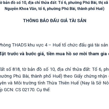
ản đồ số 10, địa chỉ thửa đất: Tổ 6, phường Phú Bài, thị x
Nguyễn Khoa Văn, tổ 6, phường Phú Bài, thành phố Huế)
THÔNG BÁO ĐẤU GIÁ TÀI SẢN
Phòng THADS khu vực 4 – Huế
tổ chức đấu giá tài sả
ền đặt trước và bước giá, tiền mua hồ sơ mời tham gia
ất số 818, tờ bản đồ số 10, địa chỉ thửa đất: Tổ 6,
ng Phú Bài, thành phố Huế) theo Giấy chứng nhận quyền 
i nguyên và Môi trường tỉnh Thừa Thiên Huế (Nay là Sở 
p GCN: CS 02170. Cụ thể: