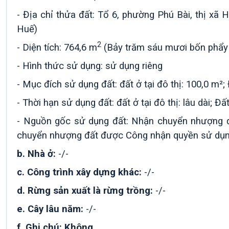
- Địa chỉ thửa đất: Tổ 6, phường Phú Bài, thị xã 
Huế)
2
- Diện tích:
764,6 m
(Bảy trăm sáu mươi bốn phẩy
- Hình thức sử dụng: sử dụng riêng
- Mục đích sử dụng đất: đất ở tại đô thị: 100,0 m²;
- Thời hạn sử dụng đất: đất ở tại đô thị: lâu dài; 
- Nguồn gốc sử dụng đất: Nhận chuyển nhượng đấ
chuyển nhượng đất được Công nhận quyền sử dụng đ
b. Nhà ở:
-/-
c. Công trình xây dựng khác:
-/-
d. Rừng sản xuất là rừng trồng:
-/-
e. Cây lâu năm:
-/-
f. Ghi chú: Không