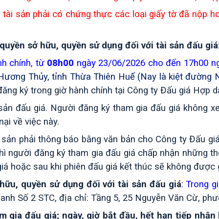
 tài sản phải có chứng thực các loại giấy tờ đã nộp
quyền sở hữu, quyền sử dụng đối với tài sản đấu giá
h chính, từ
08h00
ngày 23/06/2026 cho đến 17h00
n
xã Hương Thủy, tỉnh Thừa Thiên Huế́ (Nay là kiệt đườ
đăng ký trong giờ hành chính tại
Công ty Đấu giá Hợp 
n đấu giá. Người đăng ký tham gia đấu giá không xem
ại về việc này.
ài sản phải thông báo bằng văn bản cho
Công ty Đấu gi
hì người đăng ký tham gia đấu giá chấp nhận những thôn
giá hoặc sau khi
phiên
đấu giá kết thúc sẽ không được g
 hữu, quyền sử dụng đối với tài sản đấu giá
:
Trong gi
danh Số 2 STC,
địa chỉ:
Tầng 5, 25 Nguyễn Văn Cừ, ph
m gia đấu giá; ngày, giờ bắt đầu, hết hạn tiếp nhậ