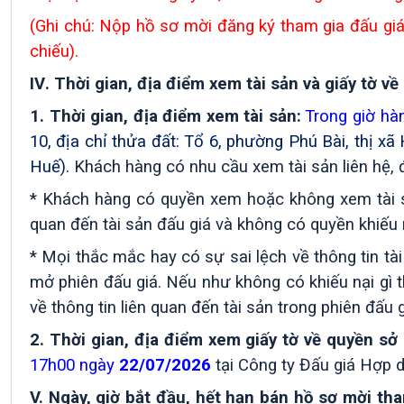
(Ghi chú: Nộp hồ sơ mời đăng ký tham gia đấu giá
chiếu).
IV
.
Thời gian, địa điểm xem tài sản và giấy tờ
về 
1
.
Thời gian, địa điểm xem tài sản:
Trong giờ hàn
10, địa chỉ thửa đất: Tổ 6, phường Phú Bài, thị 
Huế).
Khách hàng có nhu cầu xem tài sản liên hệ, 
* Khách hàng có quyền xem hoặc không xem tài sả
quan đến tài sản đấu giá và không có quyền khiếu n
* Mọi thắc mắc hay có sự sai lệch về thông tin t
mở
phiên
đấu giá. Nếu như không có khiếu nại gì t
về thông tin liên quan đến tài sản trong
phiên
đấu 
2
.
Thời gian, địa điểm xem
giấy tờ về quyền sở
17h00
ngày
22/07/2026
tại Công ty Đấu giá Hợp 
V. Ngày, giờ bắt đầu, hết hạn bán hồ sơ mời tha