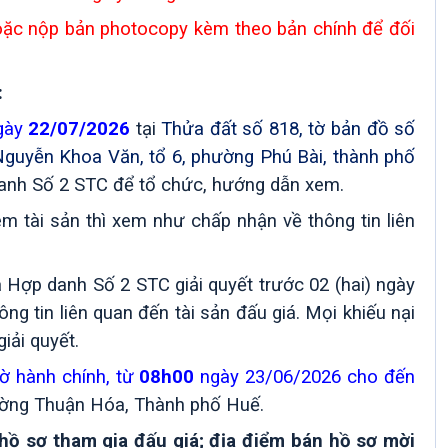
 hoặc nộp bản photocopy kèm theo bản chính để đối
:
gày
22/07/2026
tại
Thửa đất số 818, tờ bản đồ số
ng Nguyễn Khoa Văn, tổ 6, phường Phú Bài, thành phố
danh Số 2 STC
để tổ chức, hướng dẫn xem.
 tài sản thì xem như chấp nhận về thông tin liên
á Hợp danh Số 2 STC
giải quyết trước 02 (hai) ngày
g tin liên quan đến tài sản đấu giá. Mọi khiếu nại
iải quyết
.
ờ hành chính, từ
08h00
ngày 23/06/2026 cho đến
ường Thuận Hóa, Thành phố Huế
.
n hồ sơ tham gia đấu giá; địa điểm bán hồ sơ mời