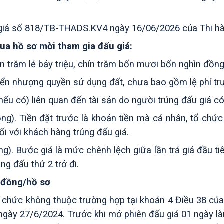
 giá số 818/TB-THADS.KV4 ngày 16/06/2026 của Thi h
mua hồ sơ mời tham gia đấu giá:
n trăm lẻ bảy triệu, chín trăm bốn mươi bốn nghìn đồng
yển nhượng quyền sử dụng đất, chưa bao gồm lệ phí tr
nếu có) liên quan đến tài sản do người trúng đấu giá có
ng). Tiền đặt trước
là khoản tiền mà cá nhân, tổ chức
ối với khách hàng trúng đấu giá.
). Bước giá là mức chênh lệch giữa lần trả giá đầu tiê
òng đấu thứ 2 trở đi.
 đồng/hồ sơ
 chức không thuộc trường hợp tại khoản 4 Điều 38 của
 ngày 27/6/2024.
Trước khi mở phiên đấu giá 01 ngày làm