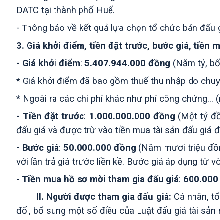
DATC tại thành phố Huế.
- Thông báo về kết quả lựa chọn tổ chức bán đấu
3.
Giá khởi điểm, tiền đặt trước, bước giá, tiền 
- Giá khởi điểm
:
5.407.944.000 đồng
(Năm tỷ, bố
* Giá khởi điểm đã bao gồm thuế thu nhập do chu
* Ngoài ra các chi phí khác như phí công chứng... (
- Tiền đặt trước
:
1.0
00
.000.000 đồng
(
Một tỷ
đồ
đấu giá và được trừ vào tiền mua tài sản đấu giá đ
- Bước giá
:
50.000.000 đồng
(Năm mươi triệu đồng
với lần trả giá trước liền kề. Bước giá áp dụng từ v
-
Tiền mua hồ sơ mời tham gia đấu giá
:
600.000
II.
Người được tham gia đấu giá:
Cá nhân, tổ
đổi, bổ sung một số điều của Luật đấu giá tài sản