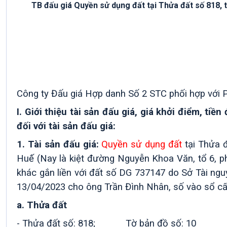
TB đấu giá Quyền sử dụng đất tại Thửa đất số 818, tờ b
Công ty Đấu giá Hợp danh Số 2 STC phối hợp với
I. Giới thiệu tài sản đấu giá, giá khởi điểm, ti
đối với tài sản đấu giá:
1. Tài sản đấu giá:
Quyền sử dụng đất
tại Thửa đ
Huế́ (Nay là kiệt đường Nguyễn Khoa Văn, tổ 6, phườ
khác gắn liền với đất số DG 737147 do Sở Tà
13/04/2023 cho ông Trần Đình Nhân, số vào sổ cấ
a. Thửa đất
- Thửa đất số: 818; Tờ bản đồ số: 10