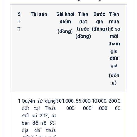
S
Tài sản
Giá khởi
Tiền
Bước
Tiền
T
điểm
đặt
giá
mua
T
trước
(đồng)
hồ sơ
(đồng)
(đồng)
mời
tham
gia
đấu
giá
(đồn
g)
1
Quyền sử dụng
301.000.
55.000.
10.000.
200.0
đất tại Thửa
000
000
000
00
đất số 203, tờ
bản đồ số 53,
địa chỉ thửa