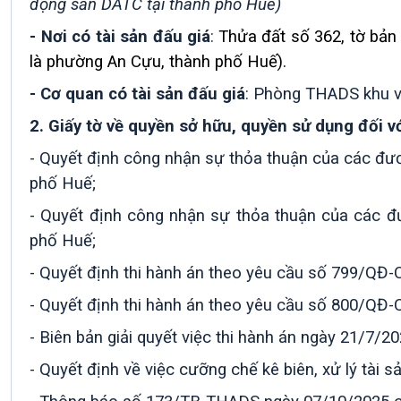
động sản DATC tại thành phố Huế)
- Nơi có tài sản đấu giá
:
Thửa đất số 362, tờ bản
là phường An Cựu, thành phố Huế).
- Cơ quan có tài sản đấu giá
:
Phòng THADS khu vự
2.
Giấy tờ về quyền sở hữu, quyền sử dụng đối vớ
-
Quyết định
công nhận sự thỏa thuận của các đ
phố Huế;
-
Quyết định
công nhận sự thỏa thuận của các 
phố Huế;
-
Quyết định thi hành án
theo yêu cầu
số 799/QĐ-CC
-
Quyết định thi hành án
theo yêu cầu
số 800/QĐ-CC
-
Biên bản giải quyết việc thi hành án ngày 21/7/20
-
Quyết định về việc cưỡng chế kê biên, xử lý tà