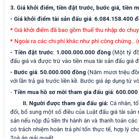
3.
Giá khởi điểm, tiền đặt trước, bước giá, tiền 
- Giá khởi điểm tài sản đấu giá
:
6.084.158.400 
* Giá khởi điểm đã bao gồm thuế thu nhập do chu
* Ngoài ra các chi phí khác như phí công chứng... (
- Tiền đặt trước
:
1.000.000.000 đồng
(
Một tỷ
đồ
đấu giá và được trừ vào tiền mua tài sản đấu giá đ
- Bước giá
:
5
0
.000.000
đồng
(
Năm mươi
triệu đồ
với lần trả giá trước liền kề. Bước giá áp dụng từ v
-
Tiền mua hồ sơ mời tham gia đấu giá
:
600.000
II.
Người được tham gia đấu giá:
Cá nhân, tổ
đổi, bổ sung một số điều của Luật đấu giá tài sản
sản nếu nộp đủ tiền thi hành án và thanh toán các 
có trách nhiệm hoàn trả phí tổn thực tế, hợp lý c
Toà án giải quyết.