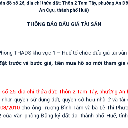
̉n đồ số 26, địa chỉ thửa đất: Thôn 2 Tam Tây, phường An Đô
An Cựu, thành phố Huế)
THÔNG BÁO ĐẤU GIÁ TÀI SẢN
Phòng THADS khu vực 1 – Huế
tổ chức đấu giá tài sả
ền đặt trước và bước giá, tiền mua hồ sơ mời tham gia
 số 26, địa chỉ thửa đất: Thôn 2 Tam Tây, phường An 
 nhận quyền sử dụng đất, quyền sở hữu nhà ở và t
/08/2010
cho ông Trương Đình Tám và bà Lê Thị Phư
2 của Văn phòng Đăng ký đất đai thành phố Huế, tỉn