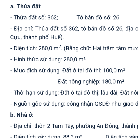
a. Thửa đất
- Thửa đất số:
362
; Tờ bản đồ số: 26
- Địa chỉ: Thửa đất số 362, tờ bản đồ số 26, đ
Cựu, thành phố Huế).
2
- Diện tích: 280,0 m
. (Bằng chữ:
Hai trăm tám mươ
- Hình thức sử dụng:
280,0 m²
- Mục đích sử dụng: Đất ở tại đô thị
: 100,0 m²
Đất nông nghiệp: 180,0 m²
- Thời hạn sử dụng: Đất ở tại đô thị:
lâu dài;
Đất nô
- Nguồn gốc sử dụng: công nhận QSDĐ như giao đấ
b. Nhà ở:
- Địa chỉ: thôn 2 Tam Tây, phường An Đông, thành
- Diện tích xây dựng: 88,3 m² Diện tích sàn: