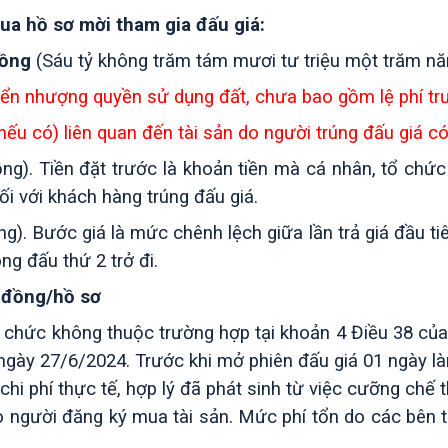
mua hồ sơ mời tham gia đấu giá:
đồng
(Sáu tỷ không trăm tám mươi tư triệu một trăm n
yển nhượng quyền sử dụng đất, chưa bao gồm lệ phí tr
nếu có) liên quan đến tài sản do người trúng đấu giá có
ng).
Tiền đặt trước là khoản tiền mà cá nhân, tổ chức
ối với khách hàng trúng đấu giá.
ng)
. Bước giá là mức chênh lệch giữa lần trả giá đầu ti
òng đấu thứ 2 trở đi.
 đồng/hồ sơ
 chức không thuộc trường hợp tại khoản 4 Điều 38 của
 ngày 27/6/2024.
Trước khi mở phiên đấu giá 01 ngày làm
chi phí thực tế, hợp lý đã phát sinh từ việc cưỡng chế t
ho người đăng ký mua tài sản. Mức phí tổn do các bên