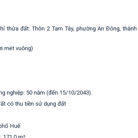
ịa chỉ thửa đất: Thôn 2 Tam Tây, phường An Đông, thành
i
mét vuông)
ng nghiệp:
50 năm (đến 15/10/2043).
t có thu tiền sử dụng đất
 phố Huế
 171,0 m²