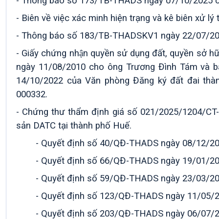
-
Thông báo số 173/TB-THADS ngày
07/10
/2025 
-
Biên về việc xác minh hiện trạng và kê biên xử lý
-
Thông báo số 183/TB-THADS
KV1
ngày
22/07
/2
- Giấy chứng nhận quyền sử dụng đất, quyền 
ngày 11/08/2010 cho ông Trương Đình Tám và b
14/10/2022 của Văn phòng Đăng ký đất đai thà
000332
.
- Chứng thư thẩm định giá số 021/2025/1204/CT-
sản DATC tại thành phố Huế.
- Quyết định số 40/QĐ-THADS ngày 08/12/2025 củ
- Quyết định số 66/QĐ-THADS ngày 19/01/2026 củ
- Quyết định số 59/QĐ-THADS ngày 23/03/2026 củ
- Quyết định số 123/QĐ-THADS ngày 11/05/2026 c
- Quyết định số 203/QĐ-THADS ngày 06/07/2026 c