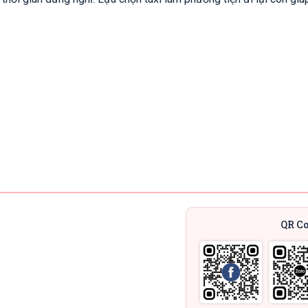
ết tương đối khắt nghiệt của mảnh đất miền Trung.
QR C