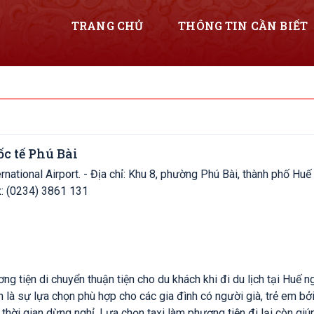
TRANG CHỦ
THÔNG TIN CẦN BIẾT
c tế Phú Bài
rnational Airport. - Địa chỉ: Khu 8, phường Phú Bài, thành phố Huế
234) 3861 646 - Fax: (0234) 3861 131
ng tiện di chuyển thuận tiện cho du khách khi đi du lịch tại Huế n
 là sự lựa chọn phù hợp cho các gia đình có người già, trẻ em bởi 
 thời gian dừng nghỉ. Lựa chọn taxi làm phương tiện đi lại còn gi