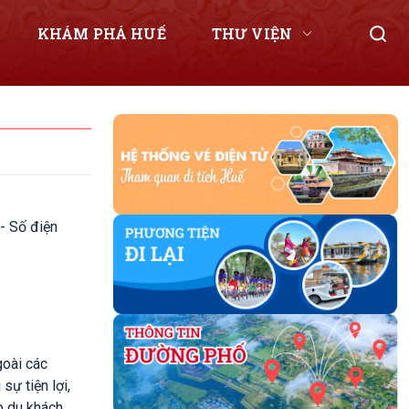
KHÁM PHÁ HUẾ
THƯ VIỆN
 - Số điện
goài các
sự tiện lợi,
úp du khách