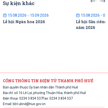
Sự kiện khác
Sự kiện sắp diễn ra
Sự kiện s
15.08.2026 - 15.09.2026
15.08.2026 - 02
Lễ hội Ngàn hoa 2026
Lễ hội Sầu riêng
năm 2026
CỔNG THÔNG TIN ĐIỆN TỬ THÀNH PHỐ HUẾ
Bản quyền thuộc Ủy ban nhân dân Thành phố Huế
Địa chỉ: số 16 Lê Lợi, phường Thuận Hóa, thành phố Huế
Điện thoại: 0234 3 834 537
Fax: 0234 3 834 537
Email:
bbt.ubnd@hue.gov.vn