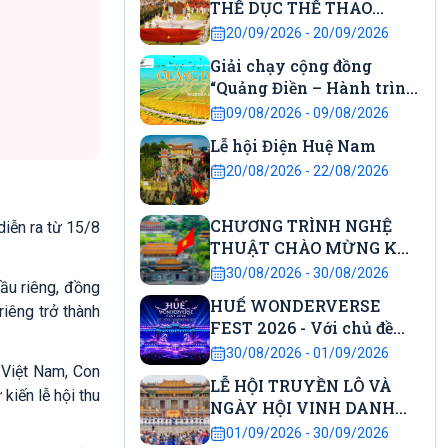
THỂ DỤC THỂ THAO
THÀNH PHỐ HUẾ
20/09/2026 - 20/09/2026
Giải chạy cộng đồng
“Quảng Điền – Hành trình
kết nối” năm 2026.
09/08/2026 - 09/08/2026
Lễ hội Điện Huệ Nam
20/08/2026 - 22/08/2026
CHƯƠNG TRÌNH NGHỆ
iễn ra từ 15/8
THUẬT CHÀO MỪNG KỶ
NIỆM 81 NĂM CÁCH
30/08/2026 - 30/08/2026
sầu riêng, đồng
MẠNG THÁNG 8 THÀNH
HUẾ WONDERVERSE
riêng trở thành
CÔNG VÀ QUỐC KHÁNH
FEST 2026 - Với chủ đề
NƯỚC CNXHCN VIỆT
"City Awakening – Đánh
30/08/2026 - 01/09/2026
NAM
thức Di sản"
 Việt Nam, Con
LỄ HỘI TRUYỀN LÔ VÀ
kiến lễ hội thu
NGÀY HỘI VINH DANH
HỌC SINH DANH DỰ
01/09/2026 - 30/09/2026