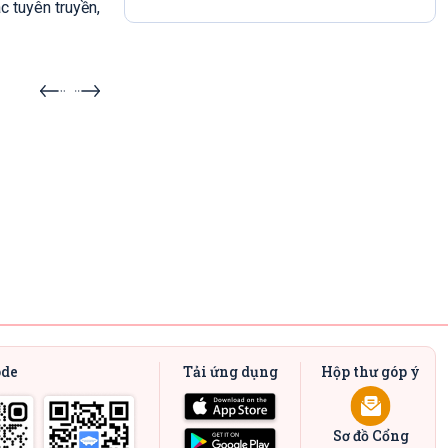
c tuyên truyền,
 ra
Sự kiện sắp diễn ra
20.08.2026 - 23.08.2026
G
DA NANG’S GOT TALENT - MÙA I
ode
Tải ứng dụng
Hộp thư góp ý
Sơ đồ Cổng