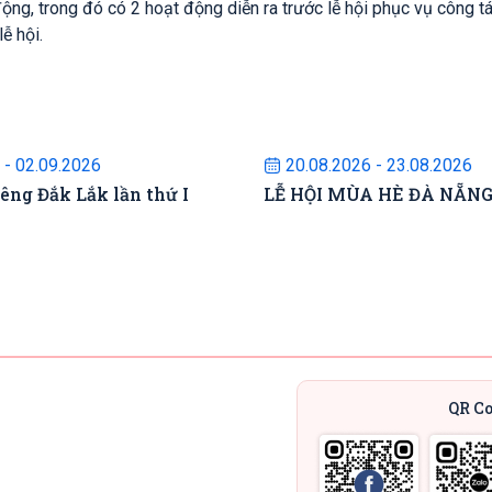
g, trong đó có 2 hoạt động diễn ra trước lễ hội phục vụ công tá
ễ hội.
ự kiện sắp diễn ra
Sự kiện sắp diễn
 - 02.09.2026
20.08.2026 - 23.08.2026
iêng Đắk Lắk lần thứ I
LỄ HỘI MÙA HÈ ĐÀ NẴN
QR C