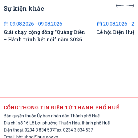
Sự kiện khác
Sự kiện sắp diễn ra
Sự kiện s
09.08.2026 - 09.08.2026
20.08.2026 - 22
Giải chạy cộng đồng “Quảng Điền
Lễ hội Điện Huệ
– Hành trình kết nối” năm 2026.
CỔNG THÔNG TIN ĐIỆN TỬ THÀNH PHỐ HUẾ
Bản quyền thuộc Ủy ban nhân dân Thành phố Huế
Địa chỉ: số 16 Lê Lợi, phường Thuận Hóa, thành phố Huế
Điện thoại: 0234 3 834 537
Fax: 0234 3 834 537
Email:
bbt.ubnd@hue.gov.vn