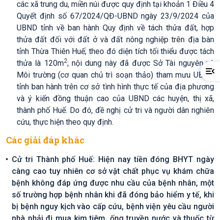
các xã trung du, miền núi được quy định tại khoản 1 Điều 4
Quyết định số 67/2024/QĐ-UBND ngày 23/9/2024 của
UBND tỉnh về ban hành Quy định về tách thửa đất, hợp
thửa đất đối với đất ở và đất nông nghiệp trên địa bàn
tỉnh Thừa Thiên Huế; theo đó diện tích tối thiểu được tách
2
thửa là 120m
; nội dung này đã được Sở Tài nguyên và
Môi trường (cơ quan chủ trì soạn thảo) tham mưu UBND
tỉnh ban hành trên cơ sở tình hình thực tế của địa phương
và ý kiến đồng thuận cao của UBND các huyện, thị xã,
thành phố Huế. Do đó, đề nghị cử tri và người dân nghiên
cứu, thực hiện theo quy định.
Các giải đáp khác
Cử tri Thành phố Huế: Hiện nay tiền đóng BHYT ngày
càng cao tuy nhiên cơ sở vật chất phục vụ khám chữa
bệnh không đáp ứng được nhu cầu của bệnh nhân, một
số trường hợp bệnh nhân khi đã đóng bảo hiểm y tế, khi
bị bệnh nguy kịch vào cấp cứu, bệnh viện yêu cầu người
nhà phải đi mua kim tiêm, ống truyền nước và thuốc từ