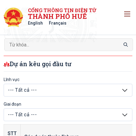
CỔNG THÔNG TIN ĐIỆN TỬ
T
THÀNH PHỐ HUẾ
English
Français
Dự án kêu gọi đầu tư
Lĩnh vực
Giai đoạn
STT