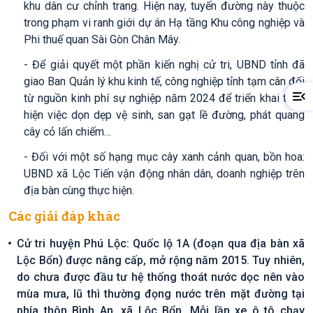
khu dân cư chỉnh trang. Hiện nay, tuyến đường này thuộc
trong phạm vi ranh giới dự án Hạ tầng Khu công nghiệp và
Phi thuế quan Sài Gòn Chân Mây.
- Để giải quyết một phần kiến nghị cử tri, UBND tỉnh đã
giao Ban Quản lý khu kinh tế, công nghiệp tỉnh tạm cân đối
từ nguồn kinh phí sự nghiệp năm 2024 để triển khai thực
hiện việc dọn dẹp vệ sinh, san gạt lề đường, phát quang
cây cỏ lấn chiếm…
- Đối với một số hạng mục cây xanh cảnh quan, bồn hoa:
UBND xã Lộc Tiến vận động nhân dân, doanh nghiệp trên
địa bàn cùng thực hiện.
Các giải đáp khác
Cử tri huyện Phú Lộc: Quốc lộ 1A (đoạn qua địa bàn xã
Lộc Bổn) được nâng cấp, mở rộng năm 2015. Tuy nhiên,
do chưa được đầu tư hệ thống thoát nước dọc nên vào
mùa mưa, lũ thì thường đọng nước trên mặt đường tại
phía thôn Bình An, xã Lộc Bổn. Mỗi lần xe ô tô chạy