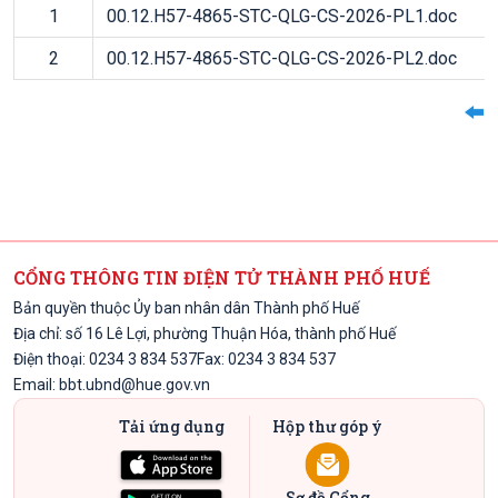
1
00.12.H57-4865-STC-QLG-CS-2026-PL1.doc
2
00.12.H57-4865-STC-QLG-CS-2026-PL2.doc
CỔNG THÔNG TIN ĐIỆN TỬ THÀNH PHỐ HUẾ
Bản quyền thuộc Ủy ban nhân dân Thành phố Huế
Địa chỉ: số 16 Lê Lợi, phường Thuận Hóa, thành phố Huế
Điện thoại: 0234 3 834 537
Fax: 0234 3 834 537
Email:
bbt.ubnd@hue.gov.vn
Tải ứng dụng
Hộp thư góp ý
Sơ đồ Cổng