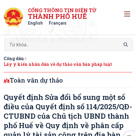
CỔNG THÔNG TIN ĐIỆN TỬ
T
THÀNH PHỐ HUẾ
English
Français
Công dân
Lấy ý kiến nhân dân về dự thảo văn bản pháp luật
Toàn văn dự thảo
Quyết định Sửa đổi bổ sung một số
điều của Quyết định số 114/2025/QĐ-
CTUBND của Chủ tịch UBND thành
phố Huế về Quy định về phân cấp
quản lý tài sản công trên địa bàn