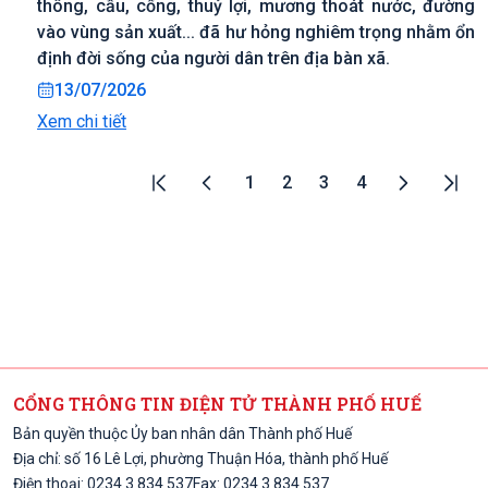
thông, cầu, cống, thuỷ lợi, mương thoát nước, đường
vào vùng sản xuất... đã hư hỏng nghiêm trọng nhằm ổn
định đời sống của người dân trên địa bàn xã.
13/07/2026
Xem chi tiết
1
2
3
4
CỔNG THÔNG TIN ĐIỆN TỬ THÀNH PHỐ HUẾ
Bản quyền thuộc Ủy ban nhân dân Thành phố Huế
Địa chỉ: số 16 Lê Lợi, phường Thuận Hóa, thành phố Huế
Điện thoại: 0234 3 834 537
Fax: 0234 3 834 537