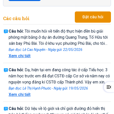
Đặt câu hỏi
Các câu hỏi
Câu hỏi:
Tôi muốn hỏi về tiến độ thực hiện đền bù giải
phóng mặt bằng ở dự án đường Quang Trung, Tố Hữu tới
sân bay Phú Bài. Tôi ở khu vực phường Phú Bài, cho tôi
hỏi khu vực đó đã đền bù hết cho các hộ dân bị ảnh hưởng
Bạn đọc: Lê Cao Nguyên - Ngày gửi: 22/05/2026
chưa, tôi hỏi thì xung quanh khu vực tôi ở đã được đền bù
Xem chi tiết
mà tôi lại chưa thấy đền bù cho tôi. Mong cơ quan xem
xét giúp tôi
Câu hỏi:
Dạ, hiện tại em đang công tác ở cấp Tiểu học. 3
năm học trước em đã đạt CSTĐ cấp Cơ sở và năm nay có
nguyện vọng đăng kí CSTĐ cấp Thành phố. Vậy em xin
phép hỏi là để được xét CSTĐ cấp Thành phố thì năm học
Bạn đọc: Lê Thị Hạnh Phước - Ngày gửi: 19/05/2026
này có yêu cầu điều kiện đạt CSTĐ cấp cở sở không ạ?
Xem chi tiết
Em xin cảm ơn!
Câu hỏi:
Dữ liệu về lộ giới và chỉ giới đường đỏ hiển thị