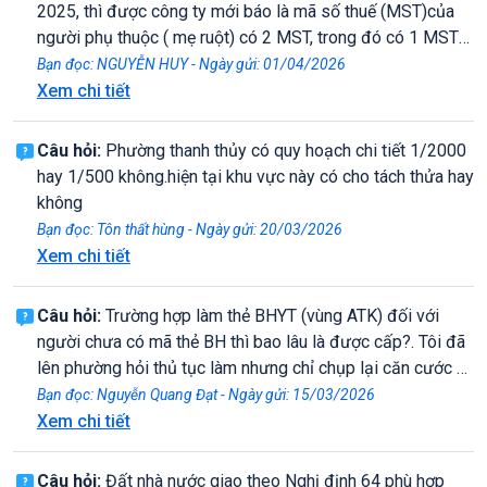
muốn chuyển mục đích sử dụng đất từ đất vườn sang đất
2025, thì được công ty mới báo là mã số thuế (MST)của
ở đối với quyền sử dụng đất nêu trên thì có được áp dụng
người phụ thuộc ( mẹ ruột) có 2 MST, trong đó có 1 MST
miễn giảm 70% tiền sử dụng đất Theo Nghị quyết
phi nông nghiệp, nên cần thực hiện cắt mới thực hiện quyết
Bạn đọc: NGUYỄN HUY - Ngày gửi: 01/04/2026
254/2025/QH15 ngày 11/12/2025 của Quốc hội quy định
toán thuế được. Các năm khác không gặp vấn đề này. Năm
Xem chi tiết
một số cơ chế, chính sách tháo gỡ khó khăn, vướng mắc
2025 tôi có 3 nguồn thu ( cty cũtại Quảng Nam, tại trường
trong tổ chức thi hành Luật Đất đai hay không. Trân trọng./.
Bách Khoa và cty mới ở Huế). Xin hỏi liên hệ ai, bộ phận
Câu hỏi:
Phường thanh thủy có quy hoạch chi tiết 1/2000
nào để được hỗ trợ xử lý. Trân trọng
hay 1/500 không.hiện tại khu vực này có cho tách thửa hay
không
Bạn đọc: Tôn thất hùng - Ngày gửi: 20/03/2026
Xem chi tiết
Câu hỏi:
Trường hợp làm thẻ BHYT (vùng ATK) đối với
người chưa có mã thẻ BH thì bao lâu là được cấp?. Tôi đã
lên phường hỏi thủ tục làm nhưng chỉ chụp lại căn cước và
bảo sẽ gủi sang cho BHXH nhưng không biết thời gian
Bạn đọc: Nguyễn Quang Đạt - Ngày gửi: 15/03/2026
như thế nào? và khi nào sẽ được câp?. Tôi xin cám ơn
Xem chi tiết
Câu hỏi:
Đất nhà nước giao theo Nghị định 64 phù hợp