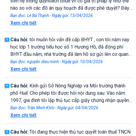
trên hệ thống quyhoach.tthue.vn có giá trị pháp lý như thế
nào so với các đồ án quy hoạch đã được phê duyệt? Đây
có phải là căn cứ chính thức để áp dụng trong quản lý trật
Bạn đọc: Lê Bá Thạnh - Ngày gửi: 13/04/2026
tự xây dựng và xác định ranh giới tại hiện trường hay
Xem chi tiết
không?
Câu hỏi:
tôi muốn hỏi vấn đề cấp BHYT , con tôi năm nay
học lớp 1 trường tiểu học số 1 Hương Hồ, đã đóng phí
BHYT đầu năm, nhà trường đã làm hồ sơ gửi lên cơ quan
cấp Bảo Hiểm ở Huế, nhưng đến nay hồ sơ con tôi vẫn
Bạn đọc: nguyễn diệu minh - Ngày gửi: 10/04/2026
chưa đc giải quyết và cấp BHYT. Nhà trường thì bảo do
Xem chi tiết
bên Bảo Hiểm giải quyết, tôi cũng đã cung cấp đầy đủ hồ
sơ. Nhưng gần hết năm học vẫn chưa đc cấp BHYT , bảo
Câu hỏi:
Kính gửi Sở Nông Nghiệp và Môi trường thành
hiểm học sinh thì phải đăng kí theo trường. Vậy tôi phải
phố Huế: Cho phép tôi được hỏi nội dung sau: Vào năm
làm sao khi con tôi đã đóng tiền nhưng ko đc cấp BHYT.
1997, gia đình tôi lập thủ tục cấp giấy chứng nhận quyền
Mong cơ quan chức năng giải quyết
sử dụng đất, được UBND huyện Phú Lộc, tỉnh Thừa Thiên
Bạn đọc: Trần Minh Khôi - Ngày gửi: 04/04/2026
Huế cấp giấy chứng nhận quyền sử dụng đất, hạn mức
Xem chi tiết
cấp đất ở năm 1997, được thực hiện theo Luật đất đai
năm 1993 tối đa là 200m2 đất ở. Hiện nay gia đình tôi
Câu hỏi:
Tôi đang thực hiện thủ tục quyết toán thuế TNCN