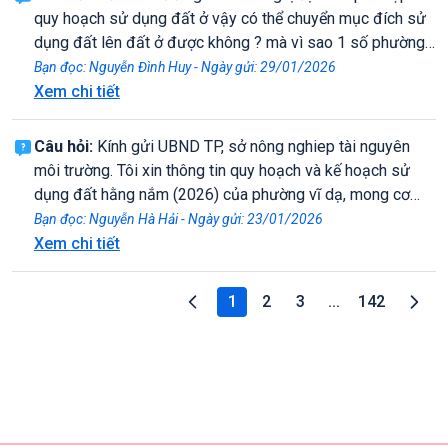
quy hoạch sử dụng đất ở vậy có thể chuyển mục đích sử
dụng đất lên đất ở được không ? mà vì sao 1 số phường
cụ thể là phường Vỹ dạ lại từ chối hồ sơ chuyển đổi ? xin
Bạn đọc: Nguyễn Đình Huy - Ngày gửi: 29/01/2026
cho câu trả lời cụ thể, cám ơn!
Xem chi tiết
Câu hỏi:
Kính gửi UBND TP, sở nông nghiep tài nguyên
môi trường. Tôi xin thông tin quy hoạch và kế hoạch sử
dụng đất hằng nắm (2026) của phường vĩ dạ, mong cơ
quan hữu qan giải đáp giùm tôi, tôi xin cám ơn
Bạn đọc: Nguyễn Hà Hải - Ngày gửi: 23/01/2026
Xem chi tiết
1
2
3
...
142