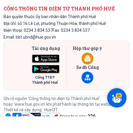
CỔNG THÔNG TIN ĐIỆN TỬ THÀNH PHỐ HUẾ
Bản quyền thuộc Ủy ban nhân dân Thành phố Huế
Địa chỉ: số 16 Lê Lợi, phường Thuận Hóa, thành phố Huế
Điện thoại: 0234 3 834 537
Fax: 0234 3 834 537
Email:
bbt.ubnd@hue.gov.vn
Tải ứng dụng
Hộp thư góp ý
Sơ đồ Cổng
Cổng TTĐT
Thành phố Huế
Ghi rõ nguồn 'Cổng thông tin điện tử Thành phố Huế'
hoặc
'www.hue.gov.vn'
khi phát hành lại thông tin tại website này.
Thiết kế và xây dựng:
HueCIT
226
Đang truy cập:
60525434
Lượt đã truy cập: