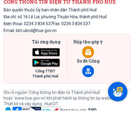
CỔNG THÔNG TIN ĐIỆN TỬ THÀNH PHỐ HUẾ
Bản quyền thuộc Ủy ban nhân dân Thành phố Huế
Địa chỉ: số 16 Lê Lợi, phường Thuận Hóa, thành phố Huế
Điện thoại: 0234 3 834 537
Fax: 0234 3 834 537
Email:
bbt.ubnd@hue.gov.vn
Tải ứng dụng
Hộp thư góp ý
Sơ đồ Cổng
Cổng TTĐT
Thành phố Huế
Ghi rõ nguồn 'Cổng thông tin điện tử Thành phố Huế'
hoặc
'www.hue.gov.vn'
khi phát hành lại thông tin tại website này.
Thiết kế và xây dựng:
HueCIT
590
Đang truy cập:
60509262
Lượt đã truy cập:
Đã kết nối EMC