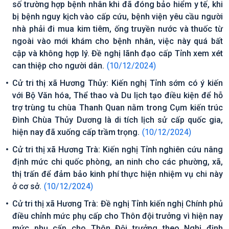
số trường hợp bệnh nhân khi đã đóng bảo hiểm y tế, khi
bị bệnh nguy kịch vào cấp cứu, bệnh viện yêu cầu người
nhà phải đi mua kim tiêm, ống truyền nước và thuốc từ
ngoài vào mới khám cho bệnh nhân, việc này quá bất
cập và không hợp lý. Đề nghị lãnh đạo cấp Tỉnh xem xét
can thiệp cho người dân.
(10/12/2024)
Cử tri thị xã Hương Thủy: Kiến nghị Tỉnh sớm có ý kiến
với Bộ Văn hóa, Thể thao và Du lịch tạo điều kiện để hỗ
trợ trùng tu chùa Thanh Quan nằm trong Cụm kiến trúc
Đình Chùa Thủy Dương là di tích lịch sử cấp quốc gia,
hiện nay đã xuống cấp trầm trọng.
(10/12/2024)
Cử tri thị xã Hương Trà: Kiến nghị Tỉnh nghiên cứu nâng
định mức chi quốc phòng, an ninh cho các phường, xã,
thị trấn để đảm bảo kinh phí thực hiện nhiệm vụ chi này
ở cơ sở.
(10/12/2024)
Cử tri thị xã Hương Trà: Đề nghị Tỉnh kiến nghị Chính phủ
điều chỉnh mức phụ cấp cho Thôn đội trưởng vì hiện nay
mức phụ cấp cho Thôn Đội trưởng theo Nghị định