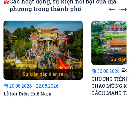
Các hoạt động, sự kiện nổi bật của địa
phương trong thành phố
Sự kiện s
30.08.2026 - 30
Sự kiện sắp diễn ra
CHƯƠNG TRÌNH
CHÀO MỪNG KỶ
20.08.2026 - 22.08.2026
CÁCH MẠNG TH
Lễ hội Điện Huệ Nam
CÔNG VÀ QUỐC
CNXHCN VIỆT 