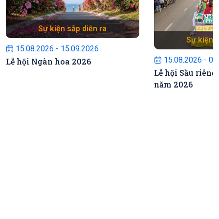
Sự kiện sắp diễn ra
Sự kiện s
15.08.2026 - 15.09.2026
15.08.2026 - 02
Lễ hội Ngàn hoa 2026
Lễ hội Sầu riêng
năm 2026