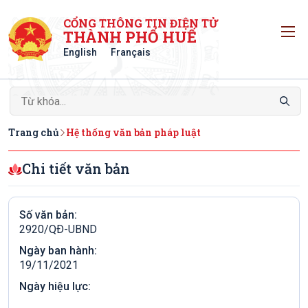
CỔNG THÔNG TIN ĐIỆN TỬ
T
THÀNH PHỐ HUẾ
English
Français
Trang chủ
Hệ thống văn bản pháp luật
Chi tiết văn bản
Số văn bản:
2920/QÐ-UBND
Ngày ban hành:
19/11/2021
Ngày hiệu lực: