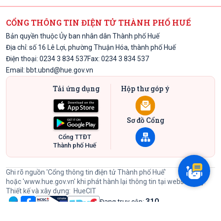
CỔNG THÔNG TIN ĐIỆN TỬ THÀNH PHỐ HUẾ
Bản quyền thuộc Ủy ban nhân dân Thành phố Huế
Địa chỉ: số 16 Lê Lợi, phường Thuận Hóa, thành phố Huế
Điện thoại: 0234 3 834 537
Fax: 0234 3 834 537
Email:
bbt.ubnd@hue.gov.vn
Tải ứng dụng
Hộp thư góp ý
Sơ đồ Cổng
Cổng TTĐT
Thành phố Huế
Ghi rõ nguồn 'Cổng thông tin điện tử Thành phố Huế'
hoặc
'www.hue.gov.vn'
khi phát hành lại thông tin tại website này.
Thiết kế và xây dựng:
HueCIT
310
Đang truy cập:
60426284
Lượt đã truy cập: