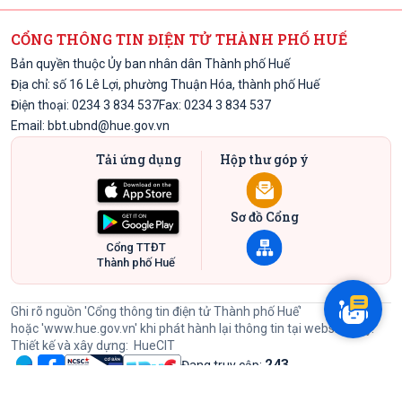
CỔNG THÔNG TIN ĐIỆN TỬ THÀNH PHỐ HUẾ
Bản quyền thuộc Ủy ban nhân dân Thành phố Huế
Địa chỉ: số 16 Lê Lợi, phường Thuận Hóa, thành phố Huế
Điện thoại: 0234 3 834 537
Fax: 0234 3 834 537
Email:
bbt.ubnd@hue.gov.vn
Tải ứng dụng
Hộp thư góp ý
Sơ đồ Cổng
Cổng TTĐT
Thành phố Huế
Ghi rõ nguồn 'Cổng thông tin điện tử Thành phố Huế'
hoặc
'www.hue.gov.vn'
khi phát hành lại thông tin tại website này.
Thiết kế và xây dựng:
HueCIT
243
Đang truy cập:
60453984
Lượt đã truy cập: