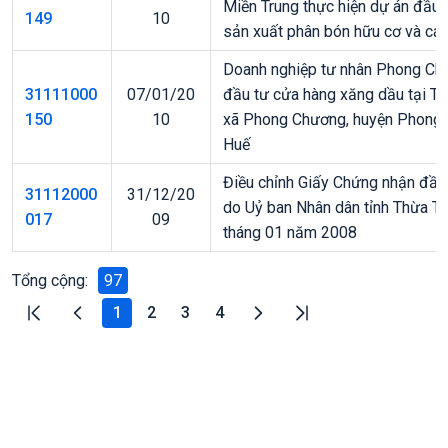
Miền Trung thực hiện dự án đầu
149
10
sản xuất phân bón hữu cơ và cá
Doanh nghiệp tư nhân Phong Chư
31111000
07/01/20
đầu tư cửa hàng xăng dầu tại Tỉn
150
10
xã Phong Chương, huyện Phong Đ
Huế
Điều chỉnh Giấy Chứng nhận đầ
31112000
31/12/20
do Uỷ ban Nhân dân tỉnh Thừa T
017
09
tháng 01 năm 2008
Tổng cộng
:
97
1
2
3
4