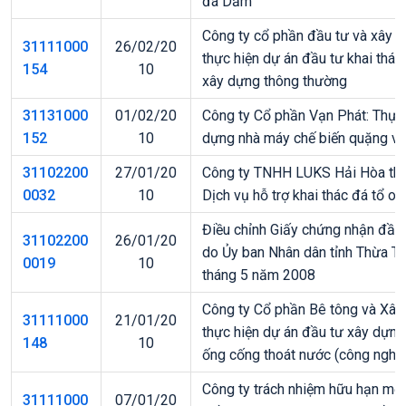
đá Dầm
Công ty cổ phần đầu tư và xây 
31111000
26/02/20
thực hiện dự án đầu tư khai thác
154
10
xây dựng thông thường
31131000
01/02/20
Công ty Cổ phần Vạn Phát: Thực 
152
10
dựng nhà máy chế biến quặng v
31102200
27/01/20
Công ty TNHH LUKS Hải Hòa thự
0032
10
Dịch vụ hỗ trợ khai thác đá tổ o
Điều chỉnh Giấy chứng nhận đầ
31102200
26/01/20
do Ủy ban Nhân dân tỉnh Thừa T
0019
10
tháng 5 năm 2008
Công ty Cổ phần Bê tông và Xây
31111000
21/01/20
thực hiện dự án đầu tư xây dựn
148
10
ống cống thoát nước (công nghệ 
Công ty trách nhiệm hữu hạn mộ
31111000
07/01/20