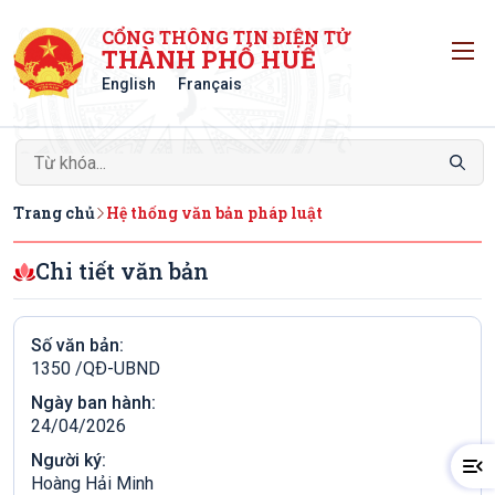
CỔNG THÔNG TIN ĐIỆN TỬ
T
THÀNH PHỐ HUẾ
English
Français
Trang chủ
Hệ thống văn bản pháp luật
Chi tiết văn bản
Số văn bản:
1350 /QÐ-UBND
Ngày ban hành:
24/04/2026
Người ký:
Hoàng Hải Minh