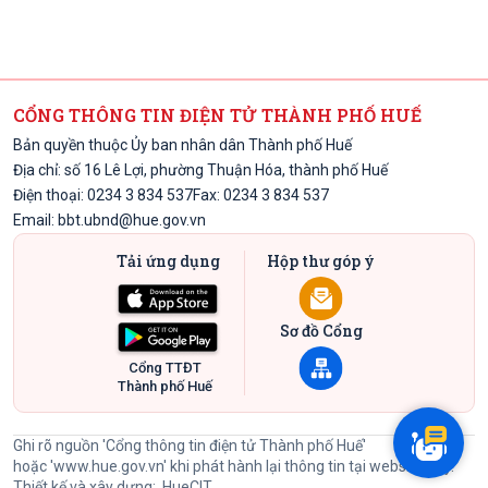
CỔNG THÔNG TIN ĐIỆN TỬ THÀNH PHỐ HUẾ
Bản quyền thuộc Ủy ban nhân dân Thành phố Huế
Địa chỉ: số 16 Lê Lợi, phường Thuận Hóa, thành phố Huế
Điện thoại: 0234 3 834 537
Fax: 0234 3 834 537
Email:
bbt.ubnd@hue.gov.vn
Tải ứng dụng
Hộp thư góp ý
Sơ đồ Cổng
Cổng TTĐT
Thành phố Huế
Ghi rõ nguồn 'Cổng thông tin điện tử Thành phố Huế'
hoặc
'www.hue.gov.vn'
khi phát hành lại thông tin tại website này.
Thiết kế và xây dựng:
HueCIT