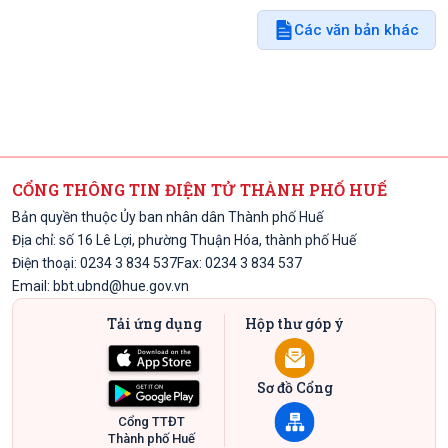
Các văn bản khác
CỔNG THÔNG TIN ĐIỆN TỬ THÀNH PHỐ HUẾ
Bản quyền thuộc Ủy ban nhân dân Thành phố Huế
Địa chỉ: số 16 Lê Lợi, phường Thuận Hóa, thành phố Huế
Điện thoại: 0234 3 834 537
Fax: 0234 3 834 537
Email:
bbt.ubnd@hue.gov.vn
Tải ứng dụng
Hộp thư góp ý
Sơ đồ Cổng
Cổng TTĐT
Thành phố Huế