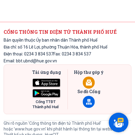
CỔNG THÔNG TIN ĐIỆN TỬ THÀNH PHỐ HUẾ
Bản quyền thuộc Ủy ban nhân dân Thành phố Huế
Địa chỉ: số 16 Lê Lợi, phường Thuận Hóa, thành phố Huế
Điện thoại: 0234 3 834 537
Fax: 0234 3 834 537
Email:
bbt.ubnd@hue.gov.vn
Tải ứng dụng
Hộp thư góp ý
Sơ đồ Cổng
Cổng TTĐT
Thành phố Huế
Ghi rõ nguồn 'Cổng thông tin điện tử Thành phố Huế'
hoặc
'www.hue.gov.vn'
khi phát hành lại thông tin tại website này.
Thiết kế và xây dựng:
HueCIT