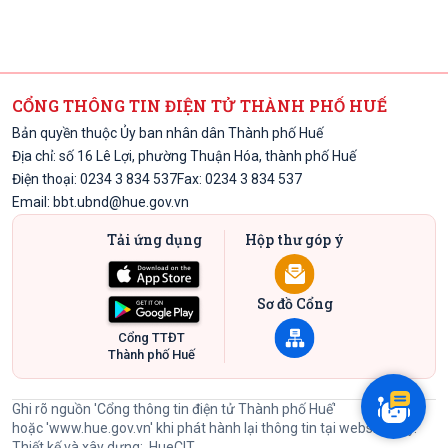
CỔNG THÔNG TIN ĐIỆN TỬ THÀNH PHỐ HUẾ
Bản quyền thuộc Ủy ban nhân dân Thành phố Huế
Địa chỉ: số 16 Lê Lợi, phường Thuận Hóa, thành phố Huế
Điện thoại: 0234 3 834 537
Fax: 0234 3 834 537
Email:
bbt.ubnd@hue.gov.vn
Tải ứng dụng
Hộp thư góp ý
Sơ đồ Cổng
Cổng TTĐT
Thành phố Huế
Ghi rõ nguồn 'Cổng thông tin điện tử Thành phố Huế'
hoặc
'www.hue.gov.vn'
khi phát hành lại thông tin tại website này.
Thiết kế và xây dựng:
HueCIT