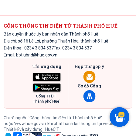
CỔNG THÔNG TIN ĐIỆN TỬ THÀNH PHỐ HUẾ
Bản quyền thuộc Ủy ban nhân dân Thành phố Huế
Địa chỉ: số 16 Lê Lợi, phường Thuận Hóa, thành phố Huế
Điện thoại: 0234 3 834 537
Fax: 0234 3 834 537
Email:
bbt.ubnd@hue.gov.vn
Tải ứng dụng
Hộp thư góp ý
Sơ đồ Cổng
Cổng TTĐT
Thành phố Huế
Ghi rõ nguồn 'Cổng thông tin điện tử Thành phố Huế'
hoặc
'www.hue.gov.vn'
khi phát hành lại thông tin tại website này.
Thiết kế và xây dựng:
HueCIT
339