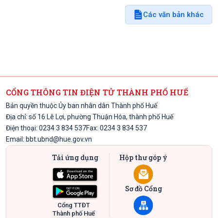
Các văn bản khác
CỔNG THÔNG TIN ĐIỆN TỬ THÀNH PHỐ HUẾ
Bản quyền thuộc Ủy ban nhân dân Thành phố Huế
Địa chỉ: số 16 Lê Lợi, phường Thuận Hóa, thành phố Huế
Điện thoại: 0234 3 834 537
Fax: 0234 3 834 537
Email:
bbt.ubnd@hue.gov.vn
Tải ứng dụng
Hộp thư góp ý
Sơ đồ Cổng
Cổng TTĐT
Thành phố Huế