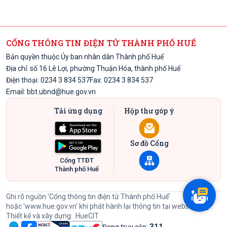
CỔNG THÔNG TIN ĐIỆN TỬ THÀNH PHỐ HUẾ
Bản quyền thuộc Ủy ban nhân dân Thành phố Huế
Địa chỉ: số 16 Lê Lợi, phường Thuận Hóa, thành phố Huế
Điện thoại: 0234 3 834 537
Fax: 0234 3 834 537
Email:
bbt.ubnd@hue.gov.vn
Tải ứng dụng
Hộp thư góp ý
Sơ đồ Cổng
Cổng TTĐT
Thành phố Huế
Ghi rõ nguồn 'Cổng thông tin điện tử Thành phố Huế'
hoặc
'www.hue.gov.vn'
khi phát hành lại thông tin tại website này.
Thiết kế và xây dựng:
HueCIT
311