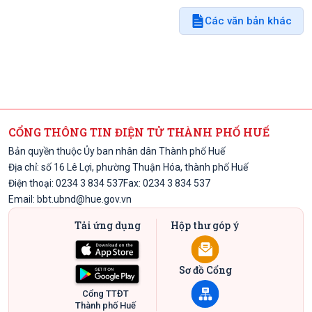
Các văn bản khác
CỔNG THÔNG TIN ĐIỆN TỬ THÀNH PHỐ HUẾ
Bản quyền thuộc Ủy ban nhân dân Thành phố Huế
Địa chỉ: số 16 Lê Lợi, phường Thuận Hóa, thành phố Huế
Điện thoại: 0234 3 834 537
Fax: 0234 3 834 537
Email:
bbt.ubnd@hue.gov.vn
Tải ứng dụng
Hộp thư góp ý
Sơ đồ Cổng
Cổng TTĐT
Thành phố Huế