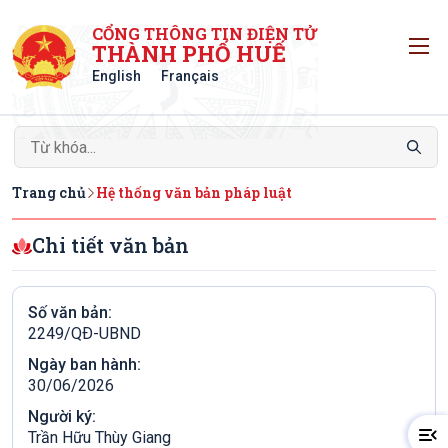
CỔNG THÔNG TIN ĐIỆN TỬ
T
THÀNH PHỐ HUẾ
English
Français
Trang chủ
Hệ thống văn bản pháp luật
Chi tiết văn bản
Số văn bản:
2249/QÐ-UBND
Ngày ban hành:
30/06/2026
Người ký:
Trần Hữu Thùy Giang