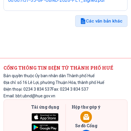
00.00.H57-35-GP-UBND-2026-PL1_signed.pdf
Các văn bản khác
CỔNG THÔNG TIN ĐIỆN TỬ THÀNH PHỐ HUẾ
Bản quyền thuộc Ủy ban nhân dân Thành phố Huế
Địa chỉ: số 16 Lê Lợi, phường Thuận Hóa, thành phố Huế
Điện thoại: 0234 3 834 537
Fax: 0234 3 834 537
Email:
bbt.ubnd@hue.gov.vn
Tải ứng dụng
Hộp thư góp ý
Sơ đồ Cổng