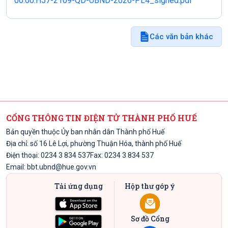
00.00.H57-2109-QD-UBND-2026-PL4_signed.pdf
Các văn bản khác
CỔNG THÔNG TIN ĐIỆN TỬ THÀNH PHỐ HUẾ
Bản quyền thuộc Ủy ban nhân dân Thành phố Huế
Địa chỉ: số 16 Lê Lợi, phường Thuận Hóa, thành phố Huế
Điện thoại: 0234 3 834 537
Fax: 0234 3 834 537
Email:
bbt.ubnd@hue.gov.vn
Tải ứng dụng
Hộp thư góp ý
Sơ đồ Cổng