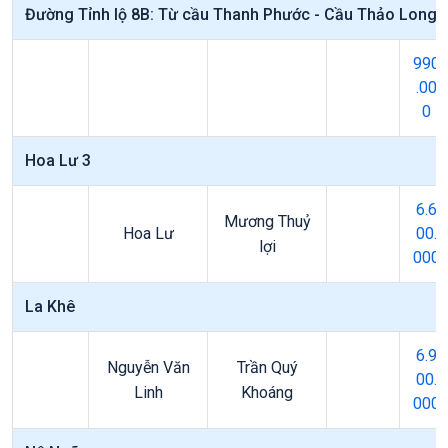
Đường Tỉnh lộ 8B: Từ cầu Thanh Phước - Cầu Thảo Long
990
.00
0
Hoa Lư 3
6.6
Mương Thuỷ
Hoa Lư
00.
lợi
000
La Khê
6.9
Nguyễn Văn
Trần Quý
00.
Linh
Khoáng
000