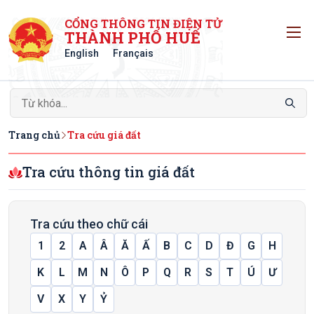
CỔNG THÔNG TIN ĐIỆN TỬ
T
THÀNH PHỐ HUẾ
English
Français
Trang chủ
Tra cứu giá đất
Tra cứu thông tin giá đất
Tra cứu theo chữ cái
1
2
A
Â
Ă
Ấ
B
C
D
Đ
G
H
K
L
M
N
Ô
P
Q
R
S
T
Ú
Ư
V
X
Y
Ỷ