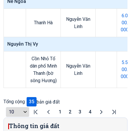
Nê Ngõa
6.0
Nguyễn Văn
Thanh Hà
00.
Linh
000
Nguyễn Thị Vy
Cồn Nhỏ Tổ
5.5
dân phố Minh
Nguyễn Văn
00.
Thanh (bờ
Linh
000
sông Hương)
Tổng cộng
35
bản giá đất
1
2
3
4
Thông tin giá đất