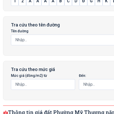
1
2
A
Â
Ă
Ấ
B
C
D
Đ
G
H
K
Tra cứu theo tên đường
Tên đường
Tra cứu theo mức giá
Mức giá (đồng/m2) từ
Đến:
Thông tin giá đất Phường Mỹ Thượng nă