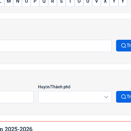
L
M
N
Ô
P
Q
R
S
T
Ú
Ư
V
X
Y
Ỷ
T
Huyện/Thành phố
T
m 2025-2026