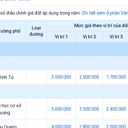
 số điều chỉnh giá đất áp dụng trong năm.
Chi tiết xem ở phần Vă
Mức giá theo vị trí của đấ
Loại
đường phố
đường
Vị trí 1
Vị trí 2
Vị trí 3
3.500.000
2.500.000
1.700.000
Đình Tứ
 học cơ sở
5.000.000
3.500.000
2.400.000
hượng
4.000.000
2.800.000
2.000.000
ệu Quang