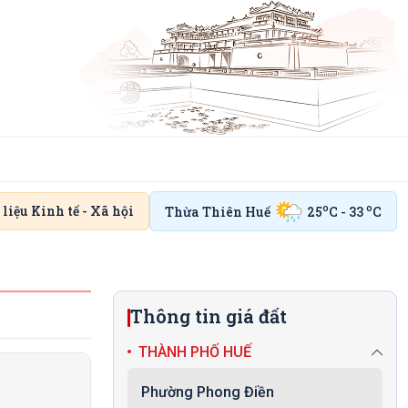
o
o
 liệu Kinh tế - Xã hội
Thừa Thiên Huế
25
C - 33
C
Thông tin giá đất
THÀNH PHỐ HUẾ
Phường Phong Điền