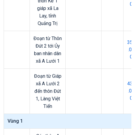
thôn Kê 1
0
giáp xã La
Lay, tỉnh
Quảng Trị
Đoạn từ Thôn
35
Đút 2 tới Ủy
.00
ban nhân dân
0
xã A Lưới 1
Đoạn từ Giáp
xã A Lưới 2
43
.00
đến thôn Đút
0
1, Làng Việt
Tiến
Vùng 1