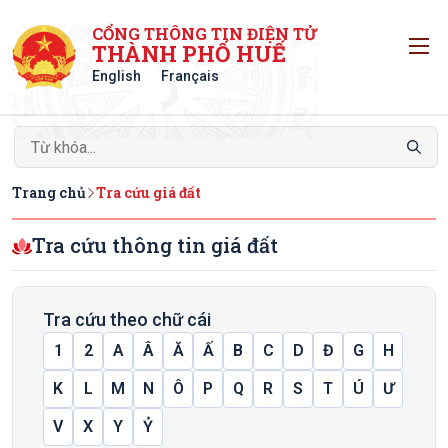
CỔNG THÔNG TIN ĐIỆN TỬ
T
THÀNH PHỐ HUẾ
English
Français
Trang chủ
Tra cứu giá đất
Tra cứu thông tin giá đất
Tra cứu theo chữ cái
1
2
A
Â
Ă
Ấ
B
C
D
Đ
G
H
K
L
M
N
Ô
P
Q
R
S
T
Ú
Ư
V
X
Y
Ỷ