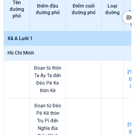
Tên
Điểm đầu
Điểm cuối
Loại
đường
Vị
đường phố
đường phố
đường
phố
trí
1
Xã A Lưới 1
Hồ Chí Minh
Đoạn từ thôn
29
Ta Ay Ta đến
.00
Đèo Pê Ke
0
thôn Kê
Đoạn từ Đèo
Pê Kê thôn
Tru Pỉ đến
29
Nghĩa địa
.00