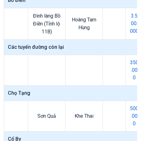
Bồ Điền
Đình làng Bồ
3.5
Hoàng Tam
00.
Điền (Tỉnh lộ
Hùng
000
11B)
Các tuyến đường còn lại
350
.00
0
Chọ Tạng
500
Sơn Quả
Khe Thai
.00
0
Cổ By