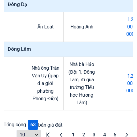
Đông Dạ
1.2
Ấn Loát
Hoàng Anh
00.
000
Đông Lâm
Nhà bà Hảo
Nhà ông Trần
(Đội 1, Đông
Văn Uy (giáp
1.2
Lâm, đi qua
địa giới
00.
trường Tiểu
000
phường
học Hương
Phong Điền)
Lâm)
Tổng cộng
63
bản giá đất
1
2
3
4
5