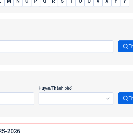
L
M
N
Ô
P
Q
R
S
T
Ú
Ư
V
X
Y
Ỷ
T
Huyện/Thành phố
T
25-2026