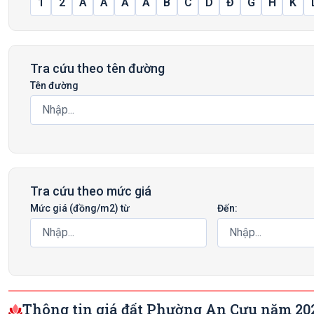
1
2
A
Â
Ă
Ấ
B
C
D
Đ
G
H
K
Tra cứu theo tên đường
Tên đường
Tra cứu theo mức giá
Mức giá (đồng/m2) từ
Đến:
Thông tin giá đất Phường An Cựu năm 20