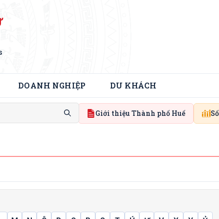
Ử
s
DOANH NGHIỆP
DU KHÁCH
Giới thiệu Thành phố Huế
Số