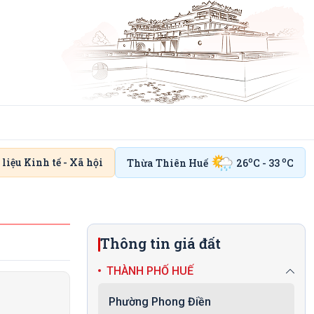
o
o
 liệu Kinh tế - Xã hội
Thừa Thiên Huế
26
C - 33
C
Thông tin giá đất
THÀNH PHỐ HUẾ
Phường Phong Điền