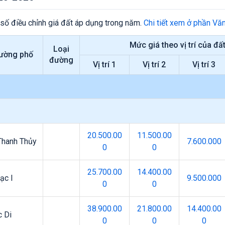
 số điều chỉnh giá đất áp dụng trong năm.
Chi tiết xem ở phần Vă
Mức giá theo vị trí của đấ
Loại
ường phố
đường
Vị trí 1
Vị trí 2
Vị trí 3
20.500.00
11.500.00
Thanh Thủy
7.600.000
0
0
25.700.00
14.400.00
ạc I
9.500.000
0
0
38.900.00
21.800.00
14.400.00
 Di
0
0
0