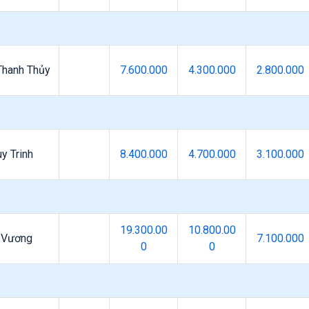
Thanh Thủy
7.600.000
4.300.000
2.800.000
y Trinh
8.400.000
4.700.000
3.100.000
19.300.00
10.800.00
 Vương
7.100.000
0
0