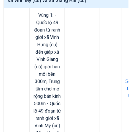
Xã Vinh Mỹ (cũ) và Xã Giang Hải (cũ)
Vùng 1: -
Quốc lộ 49
đoạn từ ranh
giới xã Vinh
Hưng (cũ)
đến giáp xã
Vinh Giang
(cũ) giới hạn
mỗi bên
300m, Trung
54
.0
tâm chợ mở
0
rộng bán kính
500m - Quốc
lộ 49 đoạn từ
ranh giới xã
Vinh Mỹ (cũ)