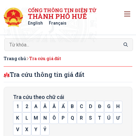
CỔNG THÔNG TIN ĐIỆN TỬ
T
THÀNH PHỐ HUẾ
English
Français
Trang chủ
Tra cứu giá đất
Tra cứu thông tin giá đất
Tra cứu theo chữ cái
1
2
A
Â
Ă
Ấ
B
C
D
Đ
G
H
K
L
M
N
Ô
P
Q
R
S
T
Ú
Ư
V
X
Y
Ỷ