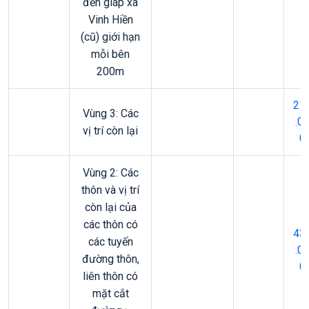
đến giáp xã
Vinh Hiền
(cũ) giới hạn
mỗi bên
200m
21
Vùng 3: Các
.0
vị trí còn lại
0
Vùng 2: Các
thôn và vị trí
còn lại của
các thôn có
43
các tuyến
.0
đường thôn,
0
liên thôn có
mặt cắt