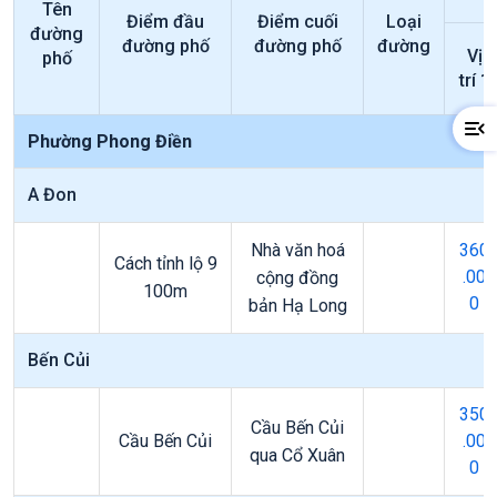
Tên
Điểm đầu
Điểm cuối
Loại
đường
đường phố
đường phố
đường
Vị
phố
trí 1
Phường Phong Điền
A Đon
Nhà văn hoá
360
Cách tỉnh lộ 9
.00
cộng đồng
100m
0
bản Hạ Long
Bến Củi
350
Cầu Bến Củi
Cầu Bến Củi
.00
qua Cổ Xuân
0