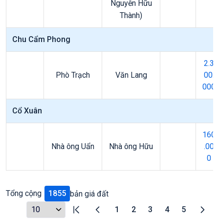
Nguyễn Hữu
Thành)
Chu Cẩm Phong
2.3
Phò Trạch
Văn Lang
00.
000
Cổ Xuân
160
Nhà ông Uẩn
Nhà ông Hữu
.00
0
Tổng cộng
1855
bản giá đất
1
2
3
4
5