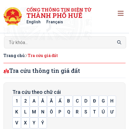
CỔNG THÔNG TIN ĐIỆN TỬ
T
THÀNH PHỐ HUẾ
English
Français
Trang chủ
Tra cứu giá đất
Tra cứu thông tin giá đất
Tra cứu theo chữ cái
1
2
A
Â
Ă
Ấ
B
C
D
Đ
G
H
K
L
M
N
Ô
P
Q
R
S
T
Ú
Ư
V
X
Y
Ỷ