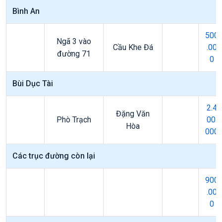
Bình An
500
Ngã 3 vào
Cầu Khe Đá
.00
đường 71
0
Bùi Dục Tài
2.4
Đặng Văn
Phò Trạch
00.
Hòa
000
Các trục đường còn lại
900
.00
0