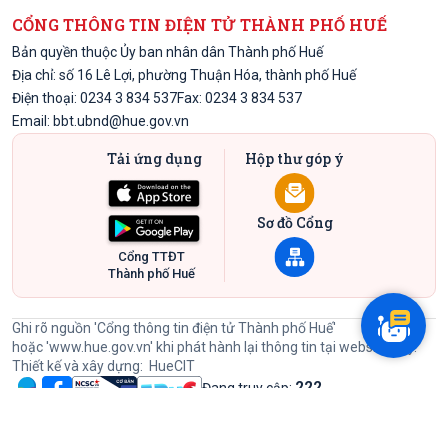
CỔNG THÔNG TIN ĐIỆN TỬ THÀNH PHỐ HUẾ
Bản quyền thuộc Ủy ban nhân dân Thành phố Huế
Địa chỉ: số 16 Lê Lợi, phường Thuận Hóa, thành phố Huế
Điện thoại: 0234 3 834 537
Fax: 0234 3 834 537
Email:
bbt.ubnd@hue.gov.vn
Tải ứng dụng
Hộp thư góp ý
Sơ đồ Cổng
Cổng TTĐT
Thành phố Huế
Ghi rõ nguồn 'Cổng thông tin điện tử Thành phố Huế'
hoặc
'www.hue.gov.vn'
khi phát hành lại thông tin tại website này.
Thiết kế và xây dựng:
HueCIT
222
Đang truy cập:
60527346
Lượt đã truy cập: